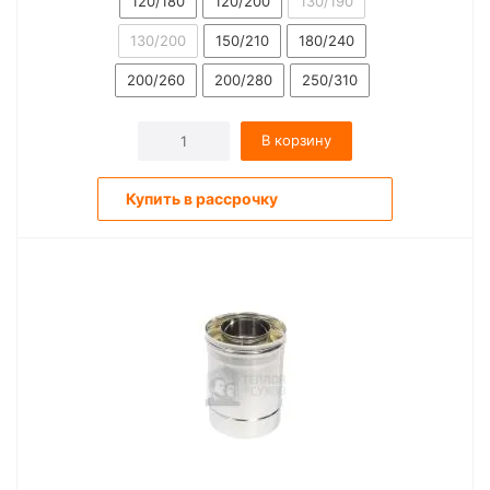
120/180
120/200
130/190
130/200
150/210
180/240
200/260
200/280
250/310
В корзину
Купить в рассрочку