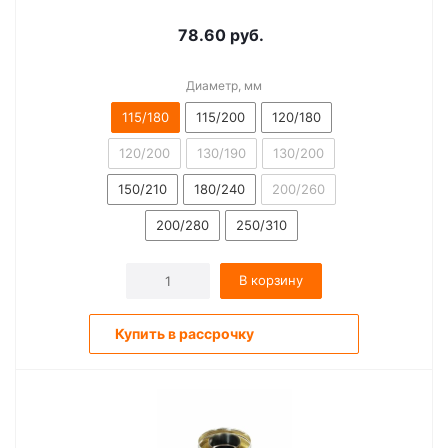
78.60
руб.
Диаметр, мм
115/180
115/200
120/180
120/200
130/190
130/200
150/210
180/240
200/260
200/280
250/310
В корзину
Купить в рассрочку