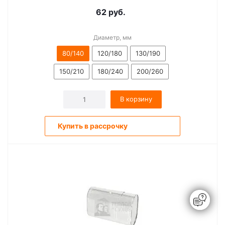
62
руб.
Диаметр, мм
80/140
120/180
130/190
150/210
180/240
200/260
В корзину
Купить в рассрочку